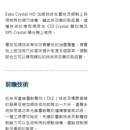
Esko Crystal HD 加網技術在實地及網點上採
用特殊的網穴結構，藉此來改善印刷品質。這
種技術的應用侷限在 CDI Crystal 雕刻機及 
XPS Crystal 曝光機上使用。
實地加網技術有效改善實地的油墨覆蓋，借實
地上施加微穴紋理來提升密度及遮蔽率。網點
部位也可以應用類似的技術來改善印刷品質。
前瞻技術
近年來直接雷射雕刻（DLE）技術及橡膠套筒
的發展促使加網技術向前跨出一大步，直雕系
統採用高功率光纖雷射雕刻連續套筒或印版，
一道工序便可完成。先進的雷射技術及軟體控
制能力可以生成特殊的網點結構，還能控制網
點及肩部的高度。