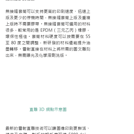
無接縫套筒可以支持更高的印刷速度、迅速上
版及更少的停機時間，無接縫套筒上版及重複
上版時不需要膠帶。無接縫套筒可選用的材料
很多，較常用的是 EPDM（三元乙丙）橡膠，
環保性極佳。套筒材料硬度可以按需要在 55 
至 80 度之間調整，新研發的材料還能提升油
墨轉移。雷射直接在材料上將所需的圖文雕刻
出來，無需曝光及化學溶劑洗版。
直雕 3D 網點示意圖
最新的雷射直雕技術可以讓圖像印刷更鮮活、