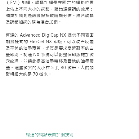
（FM）加網，調幅加網是在固定的網格位置
上佈上不同大小的網點，類比連續調的效果；
調頻加網則是讓網點採取隨機分佈。結合調幅
及調頻加網的稱為混合加網。
柯達的 Advanced DigiCap NX 提供不同表面
加網樣式的 FlexCel NX 印版，可以改善反差
及平伏的油墨覆蓋，尤其是要求高遮蔽率的白
墨印刷。柯達 NX 系統可以對整個印版施加微
穴紋理，並藉此提高油墨轉移及實地的油墨覆
蓋。這些微穴的大小在 5 到 30 微米，人的頭
髮粗細大約是 70 微米。
柯達的網點表面加網技術