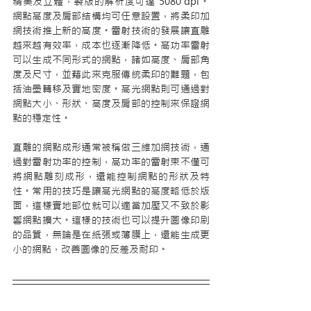
精美及立體，製版的解析度可達 5080 dpi。
網點高度及肩部結構均可任意設置，將柔印加
網技術推上新的高度。雷射技術的發展讓直雕
越來越有效率，成本也逐漸降低。高功率雷射
可以生成不同形式的網點，諸如高度、肩部角
度及尺寸，並藉此來克服傳統柔印的難題，包
括油墨轉移及實地密度。高光網點則可通過對
網點大小、形狀、高度及肩部的控制來保證網
點的穩定性。
直雕的網點成形通常被稱做三維加網技術，通
過對雷射功率的控制，高功率的雷射束不僅可
將網點雕刻成形，還能控制網點的形狀及特
性。常用的技巧是讓高光網點的高度略低於版
面，這樣實地部位就可以適當加壓又不致於影
響網點擴大。這樣的技術也可以提升圖像印刷
的品質，無論是在紙張或薄膜上，還能生成更
小的網點，改善圖像的反差及耐印。