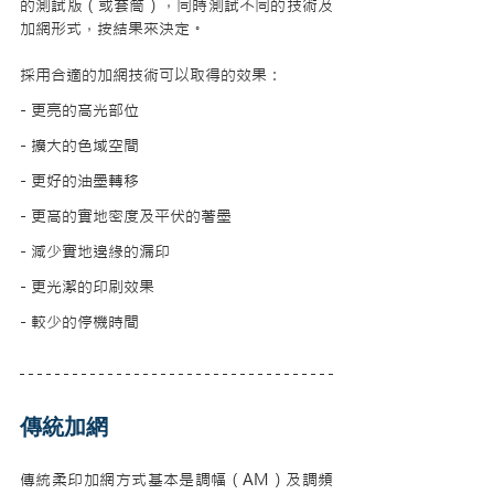
的測試版（或套筒），同時測試不同的技術及
加網形式，按結果來決定。
採用合適的加網技術可以取得的效果：
- 更亮的高光部位
- 擴大的色域空間
- 更好的油墨轉移
- 更高的實地密度及平伏的著墨
- 減少實地邊緣的漏印
- 更光潔的印刷效果
- 較少的停機時間
傳統加網
傳統柔印加網方式基本是調幅（AM）及調頻