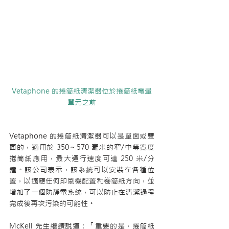
Vetaphone 的捲筒紙清潔器位於捲筒紙電暈
單元之前
Vetaphone 的捲筒紙清潔器可以是單面或雙
面的，適用於 350～570 毫米的窄/中等寬度
捲筒紙應用，最大運行速度可達 250 米/分
鐘。該公司表示，該系統可以安裝在各種位
置，以適應任何印刷機配置和卷筒紙方向，並
增加了一個防靜電系統，可以防止在清潔過程
完成後再次污染的可能性。
McKell 先生繼續說道：「重要的是，捲筒紙