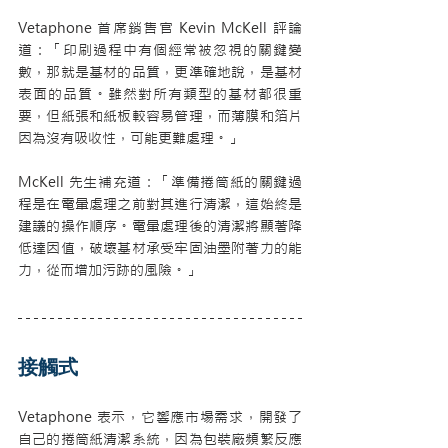
Vetaphone 首席銷售官 Kevin McKell 評論
道：「印刷過程中有個經常被忽視的關鍵變
數，那就是基材的品質，更準確地說，是基材
表面的品質。雖然對所有類型的基材都很重
要，但紙張和紙板較容易管理，而薄膜和箔片
因為沒有吸收性，可能更難處理。」
McKell 先生補充道：「準備捲筒紙的關鍵過
程是在電暈處理之前對其進行清潔，這始終是
建議的操作順序。電暈處理後的清潔將顯著降
低達因值，破壞基材承受牢固油墨附著力的能
力，從而增加污跡的風險。」
接觸式
Vetaphone 表示，它響應市場需求，開發了
自己的捲筒紙清潔系統，因為包裝廠頻繁反應