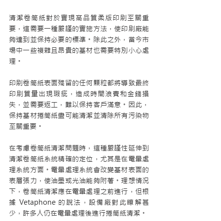
清潔卷筒紙對於實現高品質柔版印刷至關重
要，這需要一種嚴謹的實施方法，使印刷廠能
夠達到並保持必要的標準。除此之外，當今市
場中一些複雜且昂貴的基材也需要特別小心處
理。
印刷卷筒紙表面殘留的任何顆粒都將導致最終
印刷質量出現瑕疵，造成時間浪費和金錢損
失，並需要返工，難以保持客戶滿意。因此，
保持基材捲筒紙盡可能清潔並清除所有污染物
至關重要。
在考慮卷筒紙清潔問題時，這種嚴謹性延伸到
清潔卷筒紙系統精確的定位，尤其是在電暈處
理系統方面。電暈處理系統會改變基材表面的
表層張力，使油墨或光油能夠附著。理想情況
下，卷筒紙清潔應在電暈處理之前進行，但根
據 Vetaphone 的說法，設備廠對此瞭解甚
少，許多人仍在電暈處理後進行捲筒紙清潔。