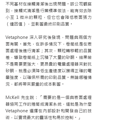
不同基材在接觸清潔後出現問題。該公司觀察
到，接觸式清潔是行業標準做法，能有效去除
小至 1 微米的顆粒，但它也會降低表面張力
（達因值），並影響最終印刷品質。
Vetaphone 深入研究後發現，問題與兩個方
面有關。首先，在許多情況下，卷筒紙是在表
面處理後進行清潔；其次，顆粒轉移輥的品質
差，導致卷筒紙上沉積了大量的矽酮。結果若
不是需要更強大、更昂貴的電暈處理器來對抗
矽酮，就是必須降低生產速度以獲得正確的電
暈強度，以確保所需的印刷品質。無論哪種情
況，都將帶來嚴重的成本影響。
McKell 先生說：「需要的是一個與表面處理
器協同工作的捲筒紙清潔系統，這就是為什麼 
Vetaphone 選擇在內部設計和開發自己的技
術，以實現最大的靈活性和易於控制。」