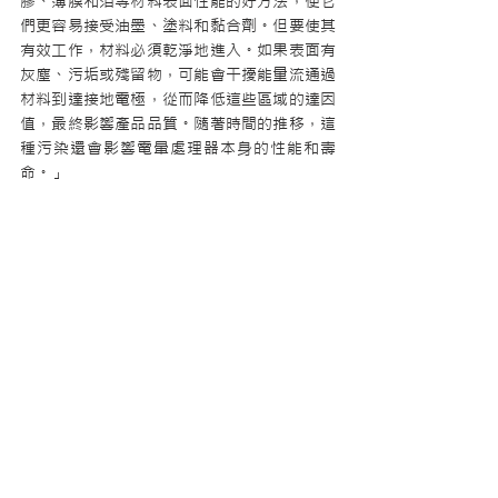
膠、薄膜和箔等材料表面性能的好方法，使它
們更容易接受油墨、塗料和黏合劑。但要使其
有效工作，材料必須乾淨地進入。如果表面有
灰塵、污垢或殘留物，可能會干擾能量流通過
材料到達接地電極，從而降低這些區域的達因
值，最終影響產品品質。隨著時間的推移，這
種污染還會影響電暈處理器本身的性能和壽
命。」