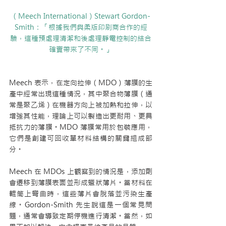
（Meech International）Stewart Gordon-
Smith：「根據我們與柔版印刷商合作的經
驗，這種預處理清潔和後處理靜電控制的結合
確實帶來了不同。」
Meech 表示，在定向拉伸（MDO）薄膜的生
產中經常出現這種情況，其中聚合物薄膜（通
常是聚乙烯）在機器方向上被加熱和拉伸，以
增強其性能，理論上可以製造出更耐用、更具
抵抗力的薄膜。MDO 薄膜常用於包裝應用，
它們是創建可回收單材料結構的關鍵組成部
分。
Meech 在 MDOs 上觀察到的情況是，添加劑
會遷移到薄膜表面並形成蠟狀薄片。當材料在
輥筒上彎曲時，這些薄片會脫落並污染生產
線。Gordon-Smith 先生說這是一個常見問
題，通常會導致定期停機進行清潔。當然，如