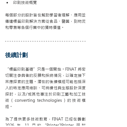
印刷技術概覽
每個部分的設計旨在幫助學習者理解、應用並
傳達標籤印刷解決方案從食品、醫藥，到物流
和零售等各個行業中的獨特價值。
後續計劃
“標籤印刷基礎”只是一個開始。FINAT 將密
切關注參與者的反饋和採納情況，以確定接下
來應探索的主題。潛在的後續模組可能包括深
入的特定應用培訓、可持續性與生態設計深度
探討，以及/或其他專注於印刷工藝和加工技
術（converting technologies）的技術模
組。
為了提供更多技術教育，FINAT 已經在籌劃 
2026 年 11 月的“Printer2Printer 研討