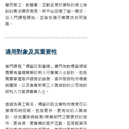
簡而言之，對簡單、互動且易於獲取的線上培
訓的需求顯而易見。新平台回應了這一需求，
從入門課程開始，並旨在隨行業需求共同發
展。
適用對象及其重要性
首門課程「標籤印刷基礎」專門為對標籤領域
需要有基礎瞭解的新入行專業人士設計，包括
需要掌握客戶語言的銷售、客戶服務和市場營
銷團隊，以及負責新員工入職培訓的公司培訓
師和人力資源專業人士。
透過為員工報名，標籤印刷企業和供應商可以
獲得即時回報，包括更快、更有效的入職培
訓，技術團隊與銷售/商業部門之間更好的協
作，更自信、更專業的客戶互動，並減輕資深