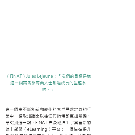
（FINAT）Jules Lejeune：「我們的目標是構
建一個讓各級專業人士都能成長的生態系
統。」
在一個由不斷創新和變化的客戶需求定義的行
業中，獲取知識比以往任何時候都更加關鍵。
意識到這一點，FINAT 自豪地推出了其全新的
線上學習（eLearning）平台：一個旨在提升