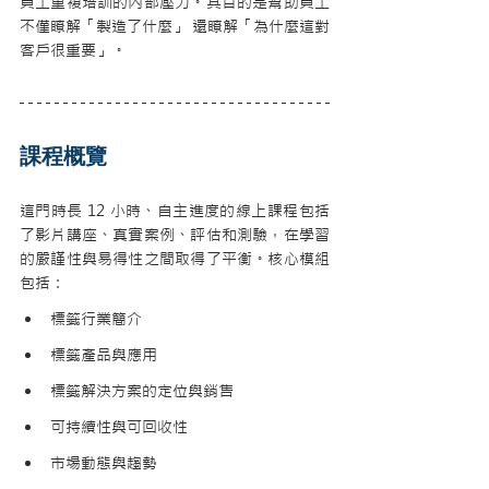
員工重複培訓的內部壓力。其目的是幫助員工
不僅瞭解「製造了什麼」 還瞭解「為什麼這對
客戶很重要」。
課程概覽
這門時長 12 小時、自主進度的線上課程包括
了影片講座、真實案例、評估和測驗，在學習
的嚴謹性與易得性之間取得了平衡。核心模組
包括：
標籤行業簡介
標籤產品與應用
標籤解決方案的定位與銷售
可持續性與可回收性
市場動態與趨勢