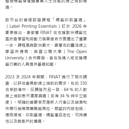
整個標籤價值鏈專業人士技能的線上培訓環
境。
該平台的首個認證課程「標籤印刷基礎」
（Label Printing Essentials）訂於 2026 年
夏季推出，象徵著 FINAT 在支援歐洲標籤社
區終身學習和勞動力發展使命方面邁出了重要
一步。課程是與歐洲最大、最著名的靈活線上
學習供應商：英國公開大學（The Open 
University）合作開發，旨在為進入或支援標
籤行業的人員提供基礎知識。
2023 及 2024 年期間，FINAT 進行了兩次調
查，以評估會員對線上培訓的需求。在近 150 
名受訪者中，反饋強烈且一致，64 % 的人對
線上培訓表示濃厚興趣（另有 34 % 持中立態
度）。明確的首要受眾是新入行者以及銷售和
市場行銷等商業職能崗位。期望的內容包括：
應用領域、印刷基礎、標籤產品定位、可持續
性以及與客戶的溝通。