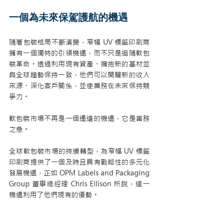
一個為未來保駕護航的機遇
隨著包裝格局不斷演變，窄幅 UV 標籤印刷商
擁有一個獨特的引領機遇，而不只是追隨軟包
裝革命。透過利用現有資產、擁抱新的基材並
與全球趨勢保持一致，他們可以開闢新的收入
來源、深化客戶關係，並使業務在未來保持競
爭力。
軟包裝市場不再是一個遙遠的機遇，它是當務
之急。
全球軟包裝市場的持續轉型，為窄幅 UV 標籤
印刷商提供了一個及時且具有戰略性的多元化
發展機遇，正如 OPM Labels and Packaging 
Group 董事總經理 Chris Ellison 所說，這一
機遇利用了他們現有的優勢。