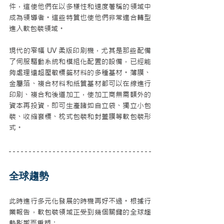
件，這使他們在以多樣性和速度著稱的領域中
成為領導者。這些特質也使他們非常適合轉型
進入軟包裝領域。
現代的窄幅 UV 柔版印刷機，尤其是那些配備
了伺服驅動系統和模組化配置的設備，已經能
夠處理遠超壓敏標籤材料的多種基材。薄膜、
金屬箔、複合材料和紙質基材都可以在線進行
印刷、複合和後道加工，使加工商無需額外的
資本再投資，即可生產諸如自立袋、獨立小包
裝、收縮套標、枕式包裝和封蓋膜等軟包裝形
式。
全球趨勢
此時進行多元化發展的時機再好不過。根據行
業報告，軟包裝領域正受到幾個關鍵的全球趨
勢影響而重塑：