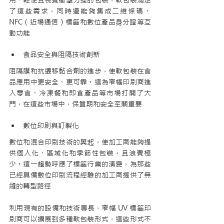
用、輕便且視覺衝擊力強的包裝。軟包裝滿足
了這些需求，同時還能夠集成二維條碼、
NFC（近場通信）標籤和數位產品身分證等互
動功能
食品安全與阻隔技術創新
阻隔膜和抗遷移黏合劑的進步，使軟包裝在食
品應用中更安全、更可靠。這為窄幅印刷商進
入零食、冷凍餐和即食產品等市場打開了大
門，在這些市場中，保質期和安全至關重要
數位印刷與訂製化
數位和混合印刷技術的興起，使加工商能夠提
供個人化、區域化和季節性包裝，且浪費極
少。這一趨勢呼應了標籤行業的演變，為那些
已經具備數位印刷流程經驗的加工商提供了無
縫的轉型路徑
利用現有的設備和技術專長，窄幅 UV 標籤印
刷商可以擴展到多種軟包裝形式，這些形式不