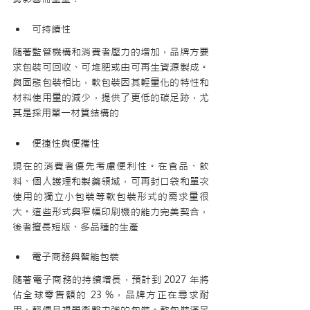
可持續性
隨著監管機構和消費者壓力的增加，品牌方要
求包裝可回收、可堆肥或由可再生資源製成。
與固態包裝相比，軟包裝因其輕量化的特性和
材料使用量的減少，提供了更低的碳足跡，尤
其是採用單一材質結構的
便捷性與便攜性
現在的消費者優先考慮便利性。在食品、飲
料、個人護理和製藥領域，可再封口袋和單次
使用的獨立小包裝等軟包裝形式的需求量很
大。這些形式與窄幅印刷機的能力完美契合，
後者擅長短版、多品種的生產
電子商務與智能包裝
隨著電子商務的持續增長，預計到 2027 年將
佔全球零售額的 23 %，品牌方正在尋求耐