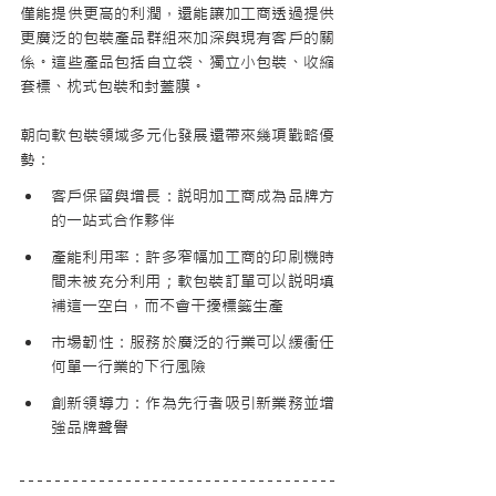
僅能提供更高的利潤，還能讓加工商透過提供
更廣泛的包裝產品群組來加深與現有客戶的關
係。這些產品包括自立袋、獨立小包裝、收縮
套標、枕式包裝和封蓋膜。
朝向軟包裝領域多元化發展還帶來幾項戰略優
勢：
客戶保留與增長：説明加工商成為品牌方
的一站式合作夥伴
產能利用率：許多窄幅加工商的印刷機時
間未被充分利用；軟包裝訂單可以説明填
補這一空白，而不會干擾標籤生產
市場韌性：服務於廣泛的行業可以緩衝任
何單一行業的下行風險
創新領導力：作為先行者吸引新業務並增
強品牌聲譽