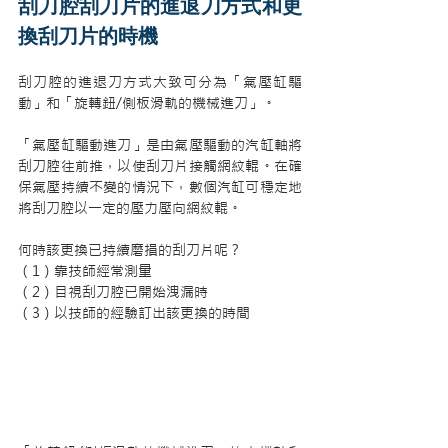
刮刀腔刮刀片的進退刀方式和更
換刮刀片的時機
刮刀腔的進退刀方式大致可分為「氣壓缸驅
動」和「旋轉鈕/側板滑軌的機械進刀」。
「氣壓缸驅動進刀」是由氣壓驅動的汽缸軸將
刮刀腔往前推，以使刮刀片接觸網紋輥。在確
保氣壓持續不變的情況下，數個汽缸可穩定地
將刮刀腔以一定的壓力壓向網紋輥。
何時該更換已持續磨損的刮刀片呢？
（1）靠技師經常測量
（2）目視刮刀腔已開始洩漏時
（3）以技師的經驗訂出該更換的時間