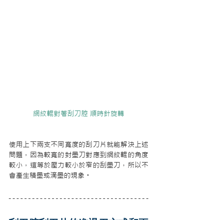
網紋輥對著刮刀腔 順時針旋轉
使用上下兩支不同寬度的刮刀片就能解決上述
問題，因為較寬的封墨刀對應到網紋輥的角度
較小，這等於壓力較小於窄的刮墨刀，所以不
會產生積墨或滴墨的現象。