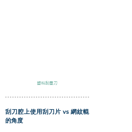
塑料刮墨刀
刮刀腔上使用刮刀片 vs 網紋輥
的角度