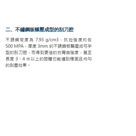
二、不鏽鋼板輾壓成型的刮刀腔
不銹鋼密度為 7.93 g/cm3，抗拉強度約在 
500 MPA，厚度 3mm 的不銹鋼板輾壓成弓字
型的刮刀腔，而得到更佳的抗彎曲強度，甚至
長度 3、4 米以上的腔體也能達到穩固且均勻
的刮墨效果。