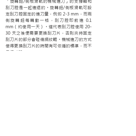
「旋轉鈕/側板滑軌的機械進刀」的支撐軸和
刮刀腔是一起進退的。旋轉鈕/側板滑軌可設
定刮刀腔固定的進刀量，例如 2-3 mm，而兩
側旋轉鈕每轉動一格，刮刀腔即前進 0.1 
mm（約使用一天）。這代表刮刀腔使用 20-
30 天之後便需要更換刮刀片，否則夾持固定
刮刀片的部分會碰傷網紋輥。機械進刀的方式
使得更換刮刀片的時間有可依循的標準，而不
是憑感覺。
刮刀腔的擋墨泡棉片
市面上刮刀腔的擋墨泡棉有數十種之多，每種
泡棉都有不同的優點，每家刮刀腔製造商都會
選擇數種泡棉以搭配不同的柔印機。每家刮刀
腔製造商夾持泡棉的方式和結構也不盡相同，
茲提供以下幾種泡棉做參考：