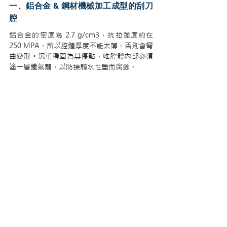
一、鋁合金 & 鋼材機械加工成型的刮刀
腔
鋁合金的密度為 2.7 g/cm3，抗拉強度約在 
250 MPA，所以腔體厚度不能太薄，否則會彎
曲變形。沉重穩固為其優點，唯腔體內部必須
塗一層鐵氟龍，以防接觸水性墨而腐蝕。