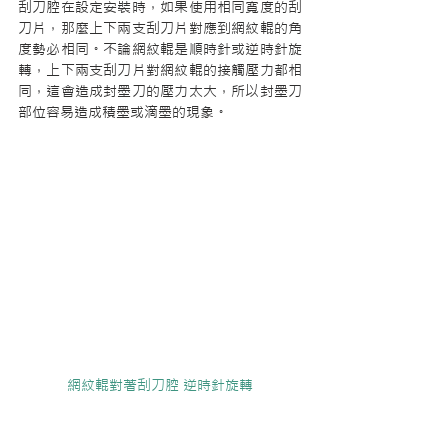
刮刀腔在設定安裝時，如果使用相同寬度的刮
刀片，那麼上下兩支刮刀片對應到網紋輥的角
度勢必相同。不論網紋輥是順時針或逆時針旋
轉，上下兩支刮刀片對網紋輥的接觸壓力都相
同，這會造成封墨刀的壓力太大，所以封墨刀
部位容易造成積墨或滴墨的現象。
網紋輥對著刮刀腔 逆時針旋轉