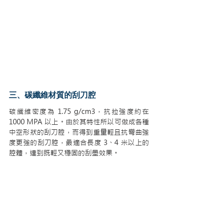
三、碳纖維材質的刮刀腔
碳纖維密度為 1.75 g/cm3，抗拉強度約在 
1000 MPA 以上。由於其特性所以可做成各種
中空形狀的刮刀腔，而得到重量輕且抗彎曲強
度更強的刮刀腔，最適合長度 3、4 米以上的
腔體，達到既輕又穩固的刮墨效果。