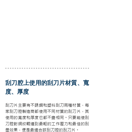
刮刀腔上使用的刮刀片材質、寬
度、厚度
刮刀片主要有不銹鋼和塑料刮刀兩種材質，每
家刮刀腔製造商都使用不同材質的刮刀片，其
使用的寬度和厚度也都不盡相同。只要能使刮
刀腔對網紋輥達到最輕的工作壓力和最佳的刮
墨效果，便是最適合該刮刀腔的刮刀片。