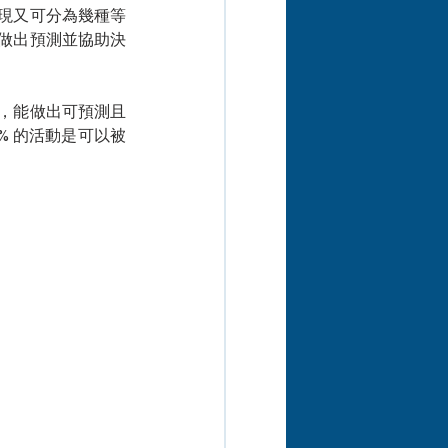
現又可分為幾種等
做出預測並協助決
，能做出可預測且
% 的活動是可以被
。