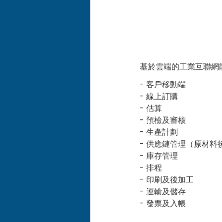
基於雲端的工業互聯網
- 客戶移動端
- 線上訂購
- 估算
- 預檢及審核
- 生產計劃
- 供應鏈管理（原材料
- 庫存管理
- 排程
- 印刷及後加工
- 運輸及儲存
- 發票及入帳