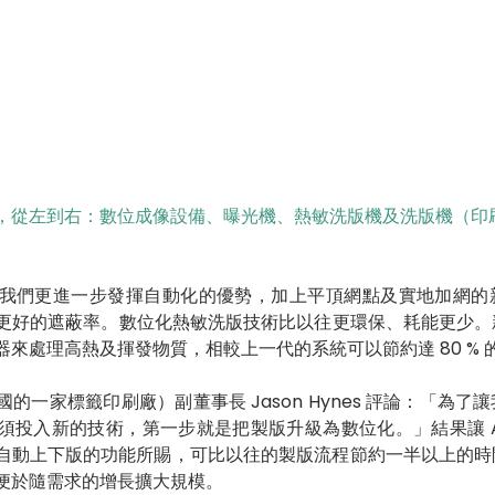
，從左到右：數位成像設備、曝光機、熱敏洗版機及洗版機（印
我們更進一步發揮自動化的優勢，加上平頂網點及實地加網的
更好的遮蔽率。數位化熱敏洗版技術比以往更環保、耗能更少。
來處理高熱及揮發物質，相較上一代的系統可以節約達 80 % 
國的一家標籤印刷廠）副董事長 Jason Hynes 評論：「為
須投入新的技術，第一步就是把製版升級為數位化。」結果讓 A
lexX 自動上下版的功能所賜，可比以往的製版流程節約一半以上的
便於隨需求的增長擴大規模。