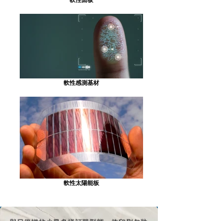
軟性感測基材
軟性太陽能板