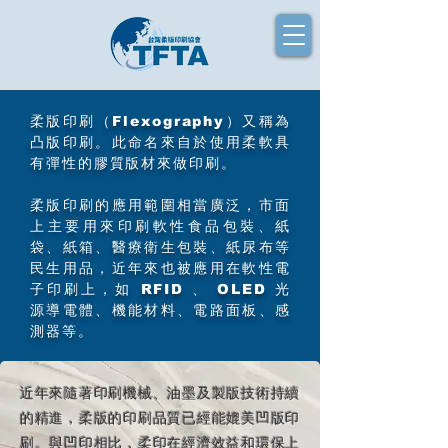
柔版印刷（Flexography）又稱為
凸版印刷。此命名來自於使用柔軟具
有彈性的膠質版材來做印刷。
柔版印刷的應用範圍相當廣泛，市面
上主要用來印刷軟性食品包裝、紙
袋、紙箱、醫療衛生包裝、紙尿布等
民生用品，近年來也被應用在軟性電
子印刷上，如 RFID 、 OLED 光
源導電體、機能材料、電路面板、感
測器等。
近年來隨著印刷機械、油墨及製版技術持續
的精進，柔版的印刷品質已經能媲美凹版印
刷。與凹印相比，柔印在經濟效益和環保上