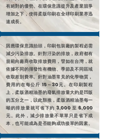
有絕對的優勢。在環保意識提升及產業競爭
增加之下，使得柔版印刷在全球印刷業界迅
速成長。
因應環保意識抬頭，印刷包裝廠的製程必需
減少污染排放。針對汙染的排放，政府都有
規範向廠商收取排放費用，譬如在台灣，就
依據不同的揮發性有機物、季節及不同區域
收取差別費率。針對油墨常見的化學物質，
費用約在每公斤 15～30元。在印刷製程
上，柔版酒精油墨的廢氣排放量大約是凹版
的五分之一，以此類推，柔版酒精油墨每一
噸的排放量就可省下約 3,000 至 6,000
元。此外，減少排放量不單單只是省下成
本，也可能成為是否能夠成功接單的因素。