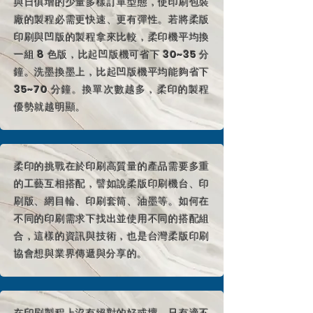
與日俱增的少量多樣訂單型態，使印刷包裝
廠的製程必需更快速、更有彈性。若將柔版
印刷與凹版的製程拿來比較，柔印機平均換
一組 8 色版，比起凹版機可省下 30~35 分
鐘。洗墨換墨上，比起凹版機平均能夠省下
35~70 分鐘。換單次數越多，柔印的製程
優勢就越明顯。
柔印的挑戰在於印刷高質量的產品需要多重
的工藝互相搭配，譬如說柔版印刷機台、印
刷版、網目輪、印刷套筒、油墨等。如何在
不同的印刷需求下找出並使用不同的搭配組
合，這樣的資訊與技術，也是台灣柔版印刷
協會想與業界傳遞與分享的。