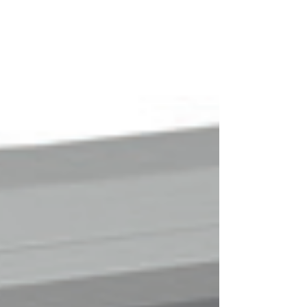
然而，這一時代即將結束。GS1 的「 2027 日出計劃」確立
了一個全球性預期：零售銷售點（POS）和醫療護理點系統
都將具備掃描二維條碼的能力，使品牌商能夠將價格、批
次、生產日期、保質期以及面向消費者的資訊全部整合在單
個條碼符號中。 傳統線性條碼與二維條碼之間的結構差異 二
維條碼尺寸：多小才算太小？ 對於包裝設計師來說，最緊