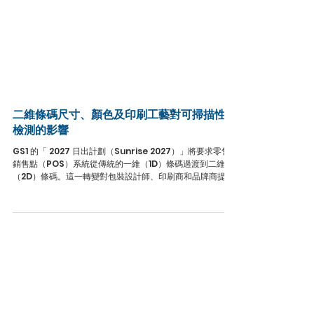
二維條碼尺寸、顏色及印刷工藝對可掃描性與
檢測的影響
GS1 的「 2027 日出計劃（Sunrise 2027）」將要求零售
銷售點（POS）系統從傳統的一維（1D）條碼過渡到二維
（2D）條碼。這一轉變對包裝設計師、印刷商和品牌商提出
了新的要求，特別是二維條碼現在必須在編碼更多數據的同
時，確保在各種設備和印刷條件下都保持良好的可掃描性。
最近針對二維條碼尺寸、顏色、生成方式以及柔版印刷變數
進行的實驗性研究，為成功實施提供了實用的指導。本文綜
合了這些研究成果，旨在幫助包裝與印刷專業人員為滿足「
2027 日出計劃」的合規要求做好準備，同時確保條碼性能
的穩定可靠。 為什麼「 2027 日出計劃」將改變一切 50 多
年來，通用商品條碼（UPC）一直是零售掃描的核心支柱。