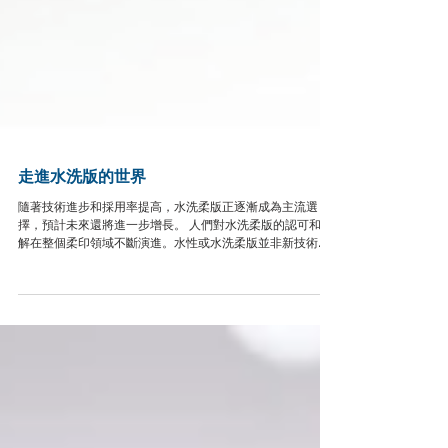
走進水洗版的世界
隨著技術進步和採用率提高，水洗柔版正逐漸成為主流選
擇，預計未來還將進一步增長。 人們對水洗柔版的認可和理
解在整個柔印領域不斷演進。水性或水洗柔版並非新技術，
但其時代似乎已經到來。 Miraclon 全球營銷總監 Emma
Weston 認為，從長遠來看，就是從現在起 10 到 20 年後，
世界將屬於水洗技術。 esko 行銷總監 Jan De Roeck 表
示，水洗版材技術不再是柔版印刷中的小眾考慮因素，相反
的，它正迅速成為行業解決可持續性、一致性和性能問題的
核心。 ECO3 報業和柔印市場經理 Rainer Kirschke 觀察