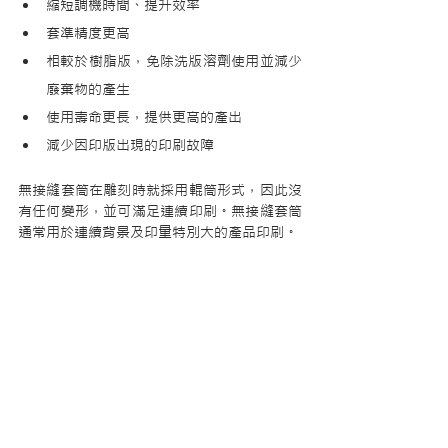
縮短調機時間、提升效率
套準精度更高
相較於樹脂版，免除洗版溶劑使用並減少
廢棄物的產生
使用壽命更長，提供更高的產出
減少因印版出現的印刷故障
無接縫套筒在雕刻時就採用輥筒形式，因此沒
有任何變形，並可滿足連續印刷。無接縫套筒
通常用於連續背景及印量特別大的產品印刷。