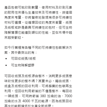
產品包裝可就印刷數量、使用材料及印刷元素
的耐用性來優化生產效率及可持續性，按這個
角度來考量，你將驚奇地發現有很多可持續性
材料可選擇。從循環回收的角度來衡量，紙張
及紙板或許是最具可持續性的包材，但可生物
降解薄膜也能達到類似的性能，並在市場中越
來越受歡迎。
如今行業裡有各種不同的可持續性包裝解決方
案，其中最突出的有：
可回收紙張/紙板
可生物降解塑膠
可回收紙張及紙板源自樹木。消耗更多紙張意
味砍伐更多的樹木嗎？其實未必。藉由紙張、
紙盒及紙板的回收利用，可將廢棄的包裝再生
利用。但回收利用節省的不僅是樹木，每回收
一噸紙張，可同時節省 380 加侖的油、7000 
加侖的水及 4000 千瓦的能源。因為紙張回收
再生的能耗遠低於生產全新紙漿。