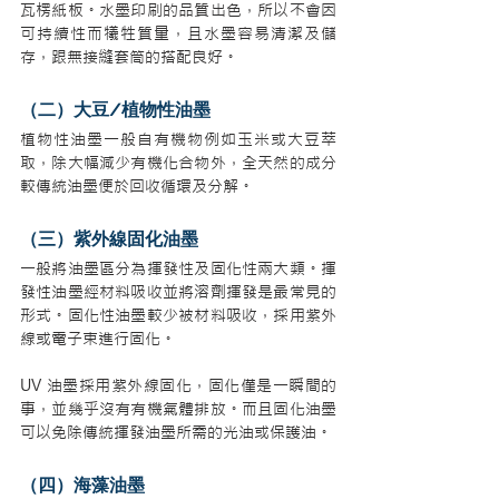
瓦楞紙板。水墨印刷的品質出色，所以不會因
可持續性而犧牲質量，且水墨容易清潔及儲
存，跟無接縫套筒的搭配良好。
（二）大豆/植物性油墨
植物性油墨一般自有機物例如玉米或大豆萃
取，除大幅減少有機化合物外，全天然的成分
較傳統油墨便於回收循環及分解。
（三）紫外線固化油墨
一般將油墨區分為揮發性及固化性兩大類。揮
發性油墨經材料吸收並將溶劑揮發是最常見的
形式。固化性油墨較少被材料吸收，採用紫外
線或電子束進行固化。
UV 油墨採用紫外線固化，固化僅是一瞬間的
事，並幾乎沒有有機氣體排放。而且固化油墨
可以免除傳統揮發油墨所需的光油或保護油。
（四）海藻油墨