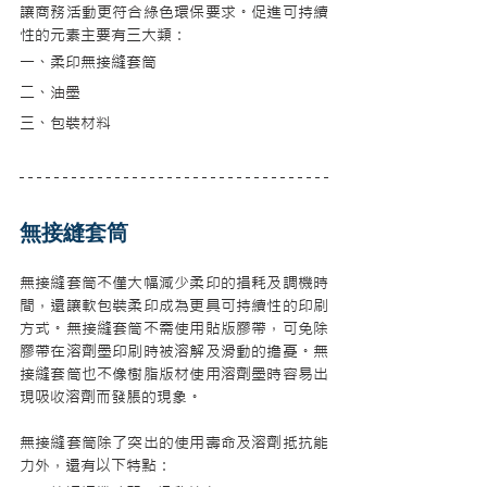
讓商務活動更符合綠色環保要求。促進可持續
性的元素主要有三大類：
一、柔印無接縫套筒
二、油墨
三、包裝材料
無接縫套筒
無接縫套筒不僅大幅減少柔印的損耗及調機時
間，還讓軟包裝柔印成為更具可持續性的印刷
方式。無接縫套筒不需使用貼版膠帶，可免除
膠帶在溶劑墨印刷時被溶解及滑動的擔憂。無
接縫套筒也不像樹脂版材使用溶劑墨時容易出
現吸收溶劑而發脹的現象。
無接縫套筒除了突出的使用壽命及溶劑抵抗能
力外，還有以下特點：