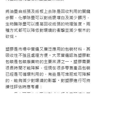
將油墨自紙張及紙板上去除是回收利用的關鍵
步驟，化學除墨可以對紙漿增白及減少髒污，
生物酶除墨可以提高回收紙張的物理強度。兩
種方式都可以降低對環境的衝擊並減少樹木的
砍伐。
塑膠是市場中普遍又廣泛應用的包裝材料，其
吸收性不強且處理方便。大眾普遍認為塑膠軟
包裝是包裝廢棄物的主要來源之一。塑膠需要
很長時間才能降解，但現在很多零售產品包裝
已經是可循環利用的，有些是可堆肥或可降解
的，能夠減少對環境的影響。對塑膠進行可持
續性評估時應考慮：
是由可再生的原料製成的嗎？意即植物基
的優於石化基的
廢棄後對環境是否安全
包材生產過程中是否會產生很多廢棄物