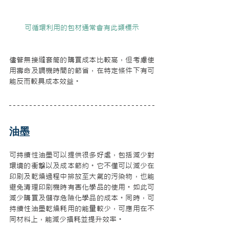
可循環利用的包材通常會有此類標示
儘管無接縫套筒的購買成本比較高，但考慮使
用壽命及調機時間的節省，在特定條件下有可
能反而較具成本效益。
油墨
可持續性油墨可以提供很多好處，包括減少對
環境的衝擊以及成本節約。它不僅可以減少在
印刷及乾燥過程中排放至大氣的污染物，也能
避免清理印刷機時有害化學品的使用。如此可
減少購買及儲存危險化學品的成本。同時，可
持續性油墨乾燥耗用的能量較少，可應用在不
同材料上，能減少損耗並提升效率。