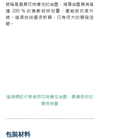
號稱是最具可持續性的油墨，海藻油墨具有高
達 200 % 的負數碳排放量，還能抵抗紫外
線。這項技術還很新穎，仍有很大的開發空
間。
這個標記代表使用可持續性油墨，具備良好的
環保特質
包裝材料