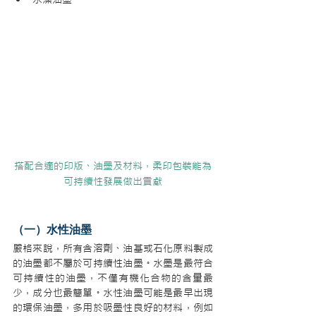
搭配合適的印版、油墨及材料，柔印包裝能為
可持續性發展做出貢獻
（一）水性油墨
嚴格來說，所有含溶劑、油基或石化原料製成
的油墨都不屬於可持續性油墨。水墨是最符合
可持續性的油墨，不僅有機化合物的含量最
少，成分也最簡單。水性油墨可能是最早出現
的環保油墨，多用於吸墨性良好的材料，例如