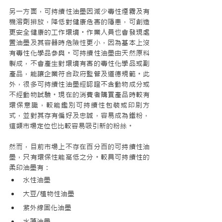
另一方面，可持續性油墨因減少毒性煙霧及有
機溶劑排放，降低對健康危害的隱患，可創造
更安全健康的工作環境。作業人員也會發現處
置油墨及其容器時危險性更小，因為基本上沒
有毒性化學品參與。可持續性油墨由天然原料
製成，不會產生對環境有害的毒性化學品或副
產品，能讓企業符合政府監管及道德規範。此
外，很多可持續性油墨經認證不含動物成分或
不經動物試驗。現在的消費者購買產品時較有
環保意識，較能鑑別可持續性包裝或印刷方
式，並對其存有偏好及忠誠，容易成為鐵粉，
這類市場定位也比較容易吸引新的粉絲。
然而，目前市場上不存在百分百的可持續性油
墨，只有環保性能高低之分。較具可持續性的
柔印油墨有：
水性油墨
大豆/植物性油墨
紫外線固化油墨
水藻油墨