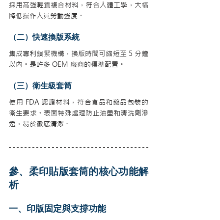
採用高強輕質複合材料，符合人體工學，大幅
降低操作人員勞動強度。
（二）快速換版系統
集成專利鎖緊機構，換版時間可縮短至 5 分鐘
以內。是許多 OEM 廠商的標準配置。
（三）衛生級套筒
使用 FDA 認證材料，符合食品和藥品包裝的
衛生要求。表面特殊處理防止油墨和清洗劑滲
透，易於徹底清潔。
參、柔印貼版套筒的核心功能解
析
一、印版固定與支撐功能