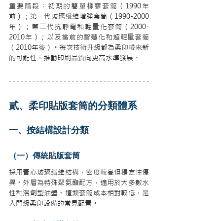
重要階段︰初期的簡單橡膠套筒（1990年
前）；第一代玻璃纖維增強套筒（1990-2000
年）；第二代抗靜電和輕量化套筒（2000-
2010年）；以及當前的智慧化和超輕量套筒
（2010年後）。每次技術升級都為柔印帶來新
的可能性，推動印刷品質向更高水準發展。
貳、柔印貼版套筒的分類體系
一、按結構設計分類
（一）傳統貼版套筒
採用實心玻璃纖維結構，密度較高但穩定性優
異。外層為特殊聚氨酯配方，適用於大多數水
性和溶劑型油墨。這類套筒成本相對較低，是
入門級柔印設備的常見配置。