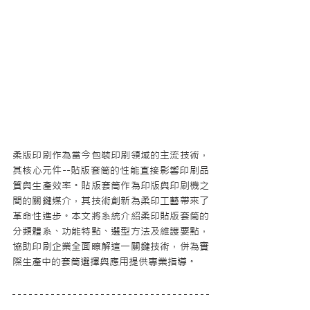
柔版印刷作為當今包裝印刷領域的主流技術，
其核心元件--貼版套筒的性能直接影響印刷品
質與生產效率。貼版套筒作為印版與印刷機之
間的關鍵媒介，其技術創新為柔印工藝帶來了
革命性進步。本文將系統介紹柔印貼版套筒的
分類體系、功能特點、選型方法及維護要點，
協助印刷企業全面瞭解這一關鍵技術，併為實
際生產中的套筒選擇與應用提供專業指導。