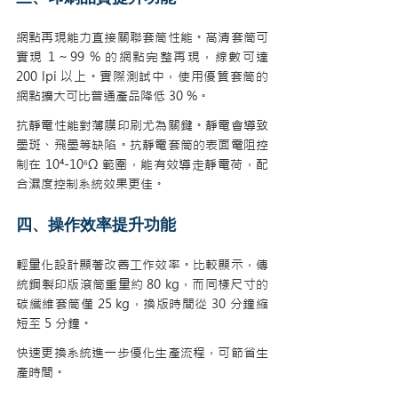
網點再現能力直接關聯套筒性能。高清套筒可
實現 1～99 % 的網點完整再現，線數可達 
200 lpi 以上。實際測試中，使用優質套筒的
網點擴大可比普通產品降低 30 %。
抗靜電性能對薄膜印刷尤為關鍵。靜電會導致
墨斑、飛墨等缺陷。抗靜電套筒的表面電阻控
制在 10⁴-10⁶Ω 範圍，能有效導走靜電荷，配
合濕度控制系統效果更佳。
四、操作效率提升功能
輕量化設計顯著改善工作效率。比較顯示，傳
統鋼製印版滾筒重量約 80 kg，而同樣尺寸的
碳纖維套筒僅 25 kg，換版時間從 30 分鐘縮
短至 5 分鐘。
快速更換系統進一步優化生產流程，可節省生
產時間。