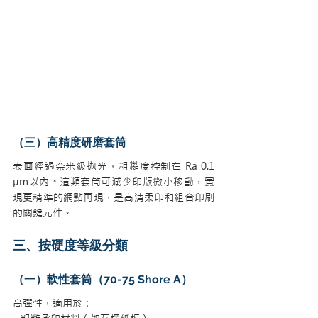
（三）高精度研磨套筒
表面經過奈米級拋光，粗糙度控制在 Ra 0.1 
μm以內。這類套筒可減少印版微小移動，實
現更精準的網點再現，是高清柔印和組合印刷
的關鍵元件。
三、按硬度等級分類
（一）軟性套筒（70-75 Shore A）
高彈性，適用於：