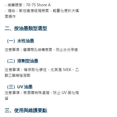
·  推薦硬度：70-75 Shore A
·  理由：軟性適應粗糙表面，輕量化便於大幅
面操作
二、按油墨類型選型
（一）水性油墨
注意事項：選擇閉孔結構表面，防止水分滲透
（二）溶劑型油墨
注意事項：確保耐化學性，尤其是 MEK、乙
酸乙酯等強溶劑
（三）UV 油墨
注意事項：表面需特殊處理，防止 UV 固化殘
留
三、使用與維護要點