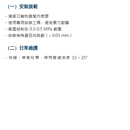
（一）安裝規範
- 清潔芯軸和套筒內表面
- 使用專用安裝工具，避免暴力敲擊
- 氣壓控制在 0.3-0.5 MPa 範圍
- 安裝後檢查徑向跳動（≤ 0.03 mm）
（二）日常維護
- 存儲：垂直放置，理想環境溫度 15～25° 
C，濕度 40～60 %
- 清潔：使用推薦溶劑，避免強酸強鹼
- 檢查：每月測量套筒硬度變化，年度專業檢
測