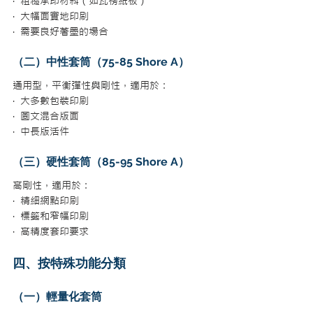
·  粗糙承印材料（如瓦楞紙板）
·  大幅面實地印刷
·  需要良好著墨的場合
（二）中性套筒（75-85 Shore A）
通用型，平衡彈性與剛性，適用於：
·  大多數包裝印刷
·  圖文混合版面
·  中長版活件
（三）硬性套筒（85-95 Shore A）
高剛性，適用於：
·  精細網點印刷
·  標籤和窄幅印刷
·  高精度套印要求
四、按特殊功能分類
（一）輕量化套筒