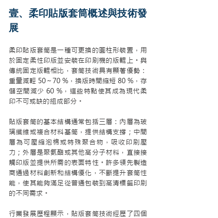
壹、柔印貼版套筒概述與技術發
展
柔印貼版套筒是一種可更換的圓柱形裝置，用
於固定柔性印版並安裝在印刷機的版輥上。與
傳統固定版輥相比，套筒技術具有顯著優勢：
重量減輕 50～70 %，換版時間縮短 80 %，存
儲空間減少 60 %，這些特點使其成為現代柔
印不可或缺的組成部分。
貼版套筒的基本結構通常包括三層：內層為玻
璃纖維或複合材料基筒，提供結構支撐；中間
層為可壓縮泡棉或特殊聚合物，吸收印刷壓
力；外層是聚氨酯或其他高分子材料，直接接
觸印版並提供所需的表面特性。許多領先製造
商通過材料創新和結構優化，不斷提升套筒性
能，使其能夠滿足從普通包裝到高清標籤印刷
的不同需求。
行業發展歷程顯示，貼版套筒技術經歷了四個