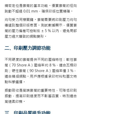
精密定位是套筒的基本功能。優質套筒的徑向
跳動不超過 0.01 mm，確保印版位置精確。
均勻受力同樣關鍵。套筒需要將印刷壓力均勻
傳遞到整個印版表面。測試數據顯示，優質套
筒的壓力偏差可控制在 ± 5 % 以內，避免局部
壓力過大導致的網點變形。
二、印刷壓力調節功能
不同硬度的套筒提供不同的壓縮特性：軟性套
筒（70 Shore A）壓縮率約 8 %，適合瓦楞印
刷；硬性套筒（90 Shore A）壓縮率僅 3 %，
適合精細網點。用戶應根據承印材料和圖文特
點科學選擇。
振動吸收是高端套筒的重要特性，可降低印刷
振動，提高印刷速度而不影響品質，特別適合
高速柔印機。
三、印刷品質提升功能