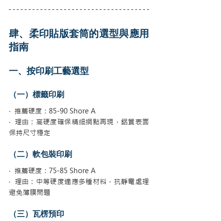
肆、柔印貼版套筒的選型與應用
指南
一、按印刷工藝選型
（一）標籤印刷
·  推薦硬度：85-90 Shore A
·  理由：高硬度確保精細網點再現，鋁質表面
保持尺寸穩定
（二）軟包裝印刷
·  推薦硬度：75-85 Shore A
·  理由：中等硬度適應多種材料，抗靜電處理
避免薄膜問題
（三）瓦楞預印