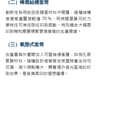
（二）蜂窩結構套筒
創新性採用航空級蜂窩材料中間層，這種結構
使套筒重量減輕達 70 %，同時蜂窩單元的力
學特性可有效吸收印刷振動。特別適合大幅面
印刷機和需要頻繁更換套筒的生產環境。
（三）氣墊式套筒
在基層與外層間加入可壓縮緩衝層，如微孔聚
氨酯材料。這種設計使套筒在受壓時產生均勻
反彈，減少網點擴大，顯著提升高光區域的印
刷效果。是高清柔印的理想選擇。