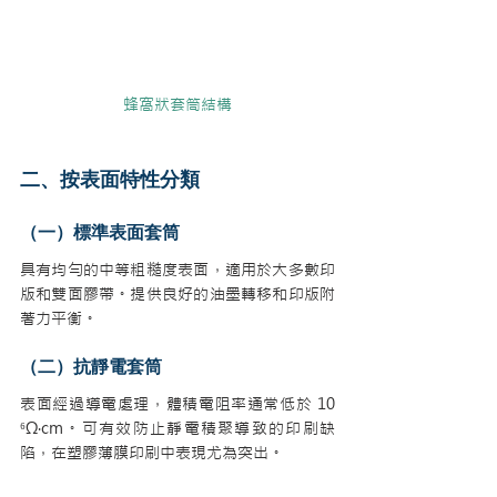
蜂窩狀套筒結構
二、按表面特性分類
（一）標準表面套筒
具有均勻的中等粗糙度表面，適用於大多數印
版和雙面膠帶。提供良好的油墨轉移和印版附
著力平衡。
（二）抗靜電套筒
表面經過導電處理，體積電阻率通常低於 10 
⁶Ω·cm。可有效防止靜電積聚導致的印刷缺
陷，在塑膠薄膜印刷中表現尤為突出。