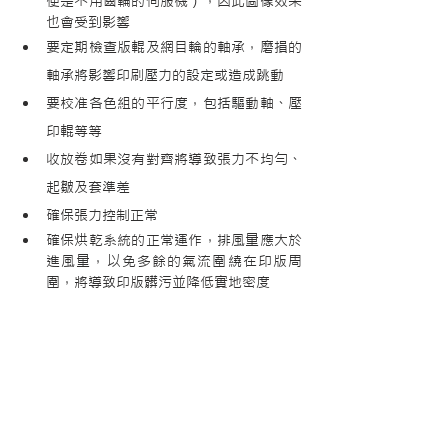
使是不用齒輪的伺服機），因此圖像效果
也會受到影響
要定期檢查版輥及網目輪的軸承，磨損的
軸承將影響印刷壓力的設定或造成跳動
要校准各色組的平行度，包括驅動軸、壓
印輥等等
收放卷如果沒有對齊將導致張力不均勻、
起皺及套準差
確保張力控制正常
確保烘乾系統的正常運作，排風量應大於
進風量，以免多餘的氣流圍繞在印版周
圍，將導致印版髒污並降低實地密度