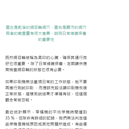
圖左是乾淨的網目輪網穴，圖右是髒污的網穴
兩者的載墨量有很大差異，說明日常維護保養
的重要性
既然網目輪被稱為柔印的心臟，確保其運行良
好也很重要 。除了日常維護保養，定期讓供應
商檢查網目輪的狀態也很有必要。
如果印刷機無法重現日常的工作狀態，就不要
再進行測試印刷 ，而應該先設法讓印刷機恢復
正常狀態，這樣測試結果才準確有效，但這個
觀念常被忽略。
最近統計顯示，窄幅機的平均停機時間達到 
35 %，但除非有詳細的記錄，我們無法判定這
些停機是機械原因或其他問題所造成。有些優