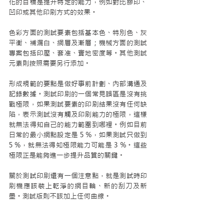
化的目標是提升特定的能力，例如對比膠印、
凹印或其他印刷方式的效果。
色彩方面的測試要素包括基本色、特別色、灰
平衡、補漏白、網層及漸層；機械方面的測試
專案包括印壓、套准、實地密度等。其他測試
元素則按照需要另行添加。
形成規範的要點是做好事前計劃、內部溝通及
記錄數據。測試印刷的一個常見誤區是沒有挑
戰極限，如果測試要素的印刷結果沒有任何缺
陷，表示測試沒有觸及印刷能力的極限，這樣
就無法得知自己的能力範圍到哪裡。例如目前
日常的最小網點設定是 5 %，如果測試只做到 
5 %，就無法得知極限能力可能是 3 %。這些
極限正是能夠進一步提升品質的關鍵。
關於測試印刷還有一個注意點，就是測試時印
刷機應該裝上乾淨的網目輪、新的刮刀及新
墨。測試版則不該加上任何曲線。