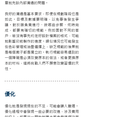
章就先談內部溝通的問題。
良好的溝通是基本要求，即便在規劃階段也是
如此。目標及數據要明確，以免事後發生爭
議。對於誰負責進行、按哪些步驟、何時完
成，都要有確切的規範。例如面對不同的客
戶，若沒有事先約定好設計檔案的格式，可能
就影響印前製作的進度。類似情況也可能發生
在色彩管理或油墨選擇上，缺乏規範的後果就
是每個案子都是獨立的。執行規範容易遇到的
一個障礙是必須改變原本的做法，或者更換原
本的材料，這將挑戰人們不願意改變習慣的天
性。
優化
優化就是發現現在的不足，可能會讓人難堪。
優化過程中會發現一些必要的改進，涉及費用