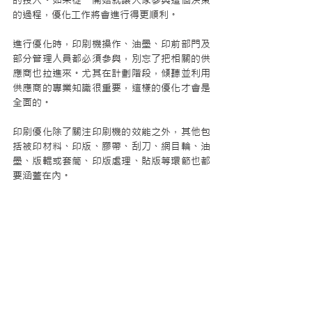
的投入。如果從一開始就讓大家參與這個決策
的過程，優化工作將會進行得更順利。
進行優化時，印刷機操作、油墨、印前部門及
部分管理人員都必須參與，別忘了把相關的供
應商也拉進來。尤其在計劃階段，傾聽並利用
供應商的專業知識很重要，這樣的優化才會是
全面的。
印刷優化除了關注印刷機的效能之外，其他包
括被印材料、印版、膠帶、刮刀、網目輪、油
墨、版輥或套筒、印版處理、貼版等環節也都
要涵蓋在內。