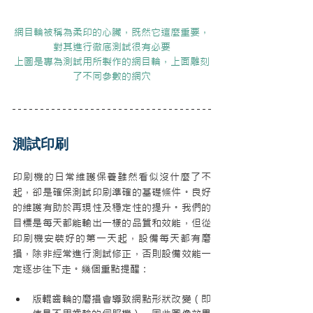
網目輪被稱為柔印的心臟，既然它這麼重要，
對其進行徹底測試很有必要
上圖是專為測試用所製作的網目輪，上面雕刻
了不同參數的網穴
測試印刷
印刷機的日常維護保養雖然看似沒什麼了不
起，卻是確保測試印刷準確的基礎條件。良好
的維護有助於再現性及穩定性的提升。我們的
目標是每天都能輸出一樣的品質和效能，但從
印刷機安裝好的第一天起，設備每天都有磨
損，除非經常進行測試修正，否則設備效能一
定逐步往下走。幾個重點提醒：
版輥齒輪的磨損會導致網點形狀改變（即