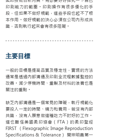
柔印技術日新月異，有必要好好探究一下自己
印刷能力的範圍。印刷操作有很多優化的手
段，但如果不做好規範，這些手段也起不了根
本作用。做好規範的決心必須在公司內形成共
識，否則執行起來會有很多阻礙。
主要目標
一般的目標是提高品質及穩定性，實現的方法
通常是透過內部溝通及印刷全流程數據監控的
改善。減少停機時間、重製及材料的浪費也是
關注的重點。
缺乏內部溝通是一個常見的障礙，執行規範化
要投入一定的時間、精力和費用，若沒有內部
共識，沒有人願意做這種吃力不討好的工作。
這也難怪美國柔印協會（FTA）的柔印聖經 
FIRST （Flexographic Image Reproduction 
Specifications & Tolerance） 開宗明義第一