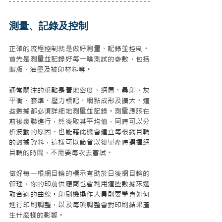
測量、記錄及控制
正確的流程控制就是做好測量、記錄並控制。
首先是測量並記錄好每一輪測試的參數，包括
製版、油墨及被印材料等。
通常關注的重點是實地密度、網層、疊印、灰
平衡、套準、壓力標記、網點成形及擴大。這
些數據都必須詳細地測量並記錄。測量應該在
前後幾聯進行，然後取其平均值，同時可以分
析波動的原因。也能藉此機會建立每根網目輪
的數據資料，這樣可以節省以後量產時選擇網
目輪的時間，不需要每次去嘗試。
做好每一根網目輪的標示有助於日後網目輪的
管理，你的印前供應商也會利用這些數據來選
取合適的曲線。印刷機操作人員則要學會如何
進行印刷調整，以及每項調整會對印刷結果產
生什麼樣的影響。