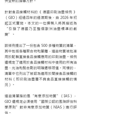
供全新的指導方針。
針對食品接觸材料的《 德國印刷油墨條例 》
（GIO）經過四年的過渡期後，自 2026 年初
起正式實施。本文的一位撰稿人將其描述為
“引發了德國乃至整個歐洲油墨標準的劇
變”。
該條例提出了一份包含 500 多種物質的清單，
其中包括各種聚合物和單體，這些物質被批准
用於配製直接食品接觸應用的印刷油墨。條例
還規定了適用於食品接觸材料中使用的所有油
墨、光油和黏合劑的明確遷移限值。同樣的，
清單中也列出了被認為適用於間接食品接觸的
材料（即印刷油墨層不與食品直接接觸的情
況）。
這些清單指的是“有意添加物質”（IAS），
GIO 還規定必須使用“國際公認的風險評估科
學原則”對非有意添加物質（NIAS）進行評
估。