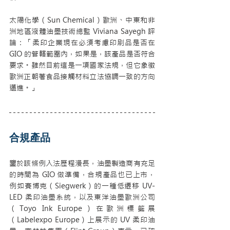
太陽化學（Sun Chemical）歐洲、中東和非
洲地區液體油墨技術總監 Viviana Sayegh 評
論：「柔印企業現在必須考慮印刷品是否在 
GIO 的管轄範圍內，如果是，該產品是否符合
要求。雖然目前這是一項國家法規，但它象徵
歐洲正朝著食品接觸材料立法協調一致的方向
邁進。」
合規產品
鑒於該條例入法歷程漫長，油墨製造商有充足
的時間為 GIO 做準備，合規產品也已上市，
例如賽博克（Siegwerk）的一種低遷移 UV-
LED 柔印油墨系統，以及東洋油墨歐洲公司
（Toyo Ink Europe）在歐洲標籤展
（Labelexpo Europe）上展示的 UV 柔印油