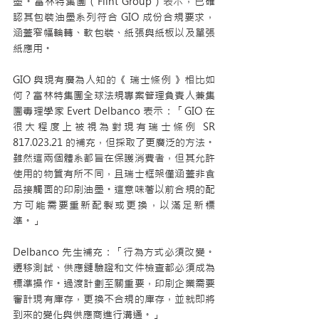
墨。富林特集團（Flint Group）表示，已確
認其包裝油墨系列符合 GIO 成份合規要求，
涵蓋窄幅輪轉、軟包裝、紙張與紙板以及單張
紙應用。
GIO 與現有廣為人知的《 瑞士條例 》相比如
何？富林特集團全球法規專案管理負責人兼集
團毒理學家 Evert Delbanco 表示：「GIO 在
很大程度上被視為對現有瑞士條例 SR 
817.023.21 的補充，但採取了更廣泛的方法。
雖然這兩個體系都旨在保護消費者，但其允許
使用的物質有所不同，且瑞士框架僅涵蓋非食
品接觸面的印刷油墨。這意味著以前合規的配
方可能需要重新配製或更換，以滿足新標
準。」
Delbanco 先生補充：「行為方式必須改變。
遷移測試、供應鏈驗證和文件檢查都必須成為
標準操作。過渡計劃至關重要，印刷企業需要
審計現有庫存，更換不合規的庫存，並就即將
到來的變化與供應商進行溝通。」