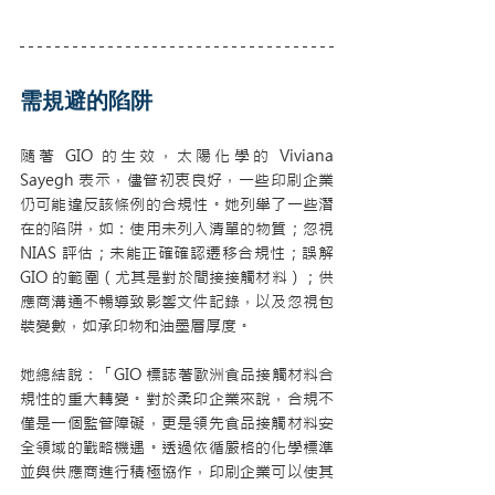
需規避的陷阱
隨著 GIO 的生效，太陽化學的 Viviana 
Sayegh 表示，儘管初衷良好，一些印刷企業
仍可能違反該條例的合規性。她列舉了一些潛
在的陷阱，如：使用未列入清單的物質；忽視 
NIAS 評估；未能正確確認遷移合規性；誤解 
GIO 的範圍（尤其是對於間接接觸材料）；供
應商溝通不暢導致影響文件記錄，以及忽視包
裝變數，如承印物和油墨層厚度。
她總結說：「GIO 標誌著歐洲食品接觸材料合
規性的重大轉變。對於柔印企業來說，合規不
僅是一個監管障礙，更是領先食品接觸材料安
全領域的戰略機遇。透過依循嚴格的化學標準
並與供應商進行積極協作，印刷企業可以使其